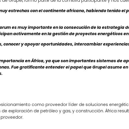
 de Grupel, formó parte de la comitiva participante y nos cuen
muy estrechas con el continente africano, habiendo tenido el 
 Forum es muy importante en la consecución de la estrategia 
ticipan activamente en la gestión de proyectos energéticos en
s, conocer y apoyar oportunidades, intercambiar experienci
mportancia en África, ya que son importantes sistemas de apo
 zonas. Fue gratificante entender el papel que Grupel asume e
s.
sicionamiento como proveedor líder de soluciones energética
de exploración de petróleo y gas, y construcción. África resu
 proveedor.