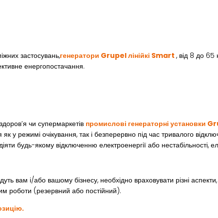
іжних застосувань,
генератори Grupel лінійкі Smart
, від 8 до 65
ективне енергопостачання.
 здоров’я чи супермаркетів
промислові генераторні установки Gru
к у режимі очікування, так і безперервно під час тривалого відклю
іяти будь-якому відключенню електроенергії або нестабільності, ел
уть вам і/або вашому бізнесу, необхідно враховувати різні аспекти, 
им роботи (резервний або постійний).
озицію.