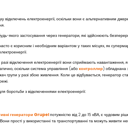
у відключень електроенергії, оскільки вони є альтернативним джерел
ня.
удь-якого застосування через генератори, які здійснюють безперерв
асто є корисним і необхідним варіантом у таких місцях, як супермар
електроенергії.
и у разі відключення електроенергії вони сприймають навантаження,
атично, оскільки система управління (або
контроллер
) обладнана 
ч групи у разі збою живлення. Коли це відбувається, генератор ст
режі.
для боротьби з відключеннями електроенергії:
тивні генератори Grupel
потужністю від 2 до 15 кВА, є чудовим рі
Вони прості у використанні та транспортуванні та можуть живити н