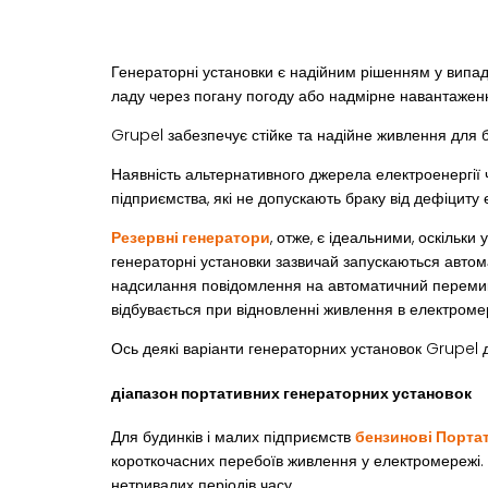
Генераторні установки є надійним рішенням у випадк
ладу через погану погоду або надмірне навантажен
Grupel забезпечує стійке та надійне живлення для б
Наявність альтернативного джерела електроенергії ч
підприємства, які не допускають браку від дефіциту 
Резервні генератори
, отже, є ідеальними, оскільк
генераторні установки зазвичай запускаються автом
надсилання повідомлення на автоматичний перемика
відбувається при відновленні живлення в електроме
Ось деякі варіанти генераторних установок Grupel 
діапазон портативних генераторних установок
Для будинків і малих підприємств
бензинові Порта
короткочасних перебоїв живлення у електромережі. 
нетривалих періодів часу.