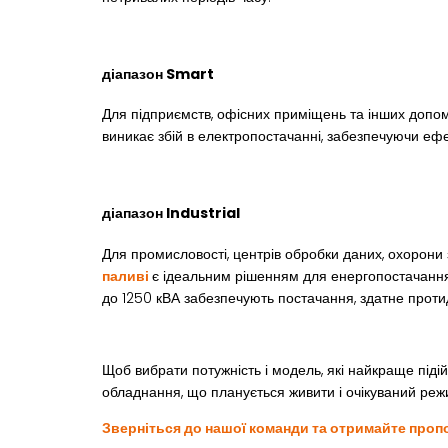
діапазон Smart
Для підприємств, офісних приміщень та інших допом
виникає збій в електропостачанні, забезпечуючи еф
діапазон Industrial
Для промисловості, центрів обробки даних, охорони
паливі
є ідеальним рішенням для енергопостачання я
до 1250 кВА забезпечують постачання, здатне протид
Щоб вибрати потужність і модель, які найкраще підійд
обладнання, що планується живити і очікуваний реж
Зверніться до нашої команди та отримайте проп