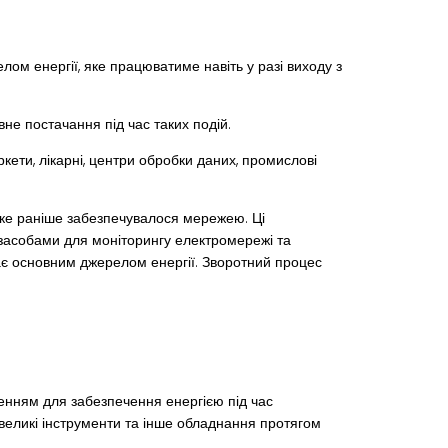
ом енергії, яке працюватиме навіть у разі виходу з
не постачання під час таких подій.
кети, лікарні, центри обробки даних, промислові
 яке раніше забезпечувалося мережею. Ці
засобами для моніторингу електромережі та
ає основним джерелом енергії. Зворотний процес
шенням для забезпечення енергією під час
евеликі інструменти та інше обладнання протягом