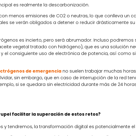
ncipal es realmente la descarbonización.
 con menos emisiones de CO2 o neutras, lo que conlleva un c
ales se verán obligados a detener o reducir drásticamente su
trógenos es incierto, pero será abrumador. Incluso podremos
aceite vegetal tratado con hidrógeno), que es una solución n
, y el consiguiente uso de electrónica de potencia, así com
ectrógenos de emergencia
no suelen trabajar muchas horas 
vidar, sin embargo, que en caso de interrupción de la red t
emplo, si se quedara sin electricidad durante más de 24 horas
pel facilitar la superación de estos retos?
 y tendremos, la transformación digital es potencialmente e