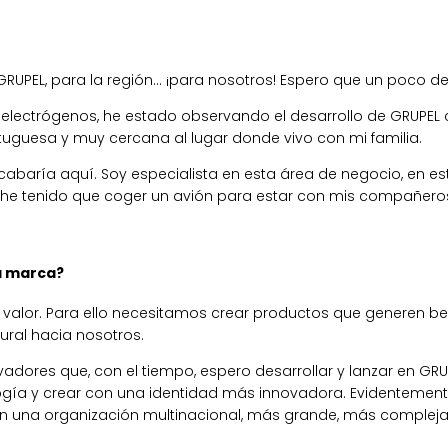
 GRUPEL, para la región… ¡para nosotros! Espero que un poco d
ectrógenos, he estado observando el desarrollo de GRUPEL c
tuguesa y muy cercana al lugar donde vivo con mi familia.
acabaría aquí. Soy especialista en esta área de negocio, en e
 he tenido que coger un avión para estar con mis compañeros
a marca?
valor. Para ello necesitamos crear productos que generen bene
ural hacia nosotros.
dores que, con el tiempo, espero desarrollar y lanzar en GRUP
ía y crear con una identidad más innovadora. Evidentemente, u
en una organización multinacional, más grande, más complej