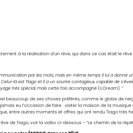
tement à la réalisation d’un rêve, qui dans ce cas était le rêve
mmunication par les mots, mais en même temps il lui a donné un
. Celui-là est Tiago et il a un sourire contagieux, capable de s’éve
oyage très spécial, mais cette fois accompagné
(U.Dream). ”
réel beaucoup de ses choses préférés, comme le globe de neige
ait jamais eu l’occasion de faire : visiter la maison de la musiq
que, entre autres moments et offres qui ont rendu Tiago très h
 rêve de Tiago, voir la vidéo ci-dessous – “Le chemin de la répéti