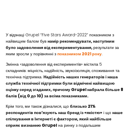
У відзнаці Grupel “Five Stars Award-2022” показником з
найвищим балом був
намір рекомендувати, наступним
було задоволення від експериментування,
результати за
яким зросли у порівнянні з
показником 2021 року
.
Змінна «задоволення від експериментів» містила 5
складників: міцність, надійність, звукоізоляція, споживання та
технічна підтримка.
Надійність наших генераторів і наша
служба технічної підтримки були відмічені найвищою
оцінку серед згаданих, причому Grupel набрала більше 8
балів (від 0 до 10) за всіма показниками.
Крім того, ми також дізналися, що
близько 21%
респондентів пов’язують наш бренд із «якістю»
і що
наше
спілкування в Інтернеті є фактором, який найбільше
сприяє визнанню Grupel
на ринку з подальшим